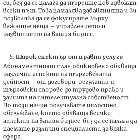
си, без да се налага да търсите нов адвокат
всеки път. Това намалява забавянията и ви
позволява да се фокусирате върху
важните неща – управлението и
развитието на вашия бизнес.
Широк спектър от правни услуги
Абонаментният план обикновено обхваща
различни аспекти на търговската
дейност – от договори, регулации и
търговски спорове до трудово право и
защита на интелектуална собственост.
По този начин получавате цялостно
обслужване, което обхваща всички
аспекти на вашия бизнес, без да се налага да
наемате различни специалисти за всяка
сфера.