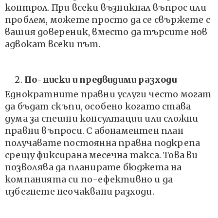
контрол. При всеки възникнал въпрос или
проблем, можете просто да се свържете с
вашия довереник, вместо да търсите нов
адвокат всеки път.
По-ниски и предвидими разходи
Еднократните правни услуги често могат
да бъдат скъпи, особено когато става
дума за спешни консултации или сложни
правни въпроси. С абонаментен план
получавате постоянна правна подкрепа
срещу фиксирана месечна такса. Това ви
позволява да планирате бюджета на
компанията си по-ефективно и да
избегнете неочаквани разходи.