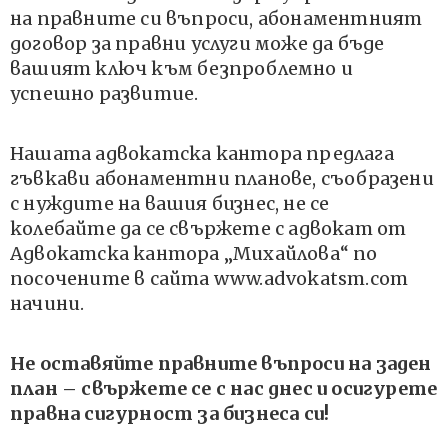
на правните си въпроси, абонаментният
договор за правни услуги може да бъде
вашият ключ към безпроблемно и
успешно развитие.
Нашата адвокатска кантора предлага
гъвкави абонаментни планове, съобразени
с нуждите на вашия бизнес, не се
колебайте да се свържете с адвокат от
Адвокатска кантора „Михайлова“ по
посочените в сайта www.advokatsm.com
начини.
Не оставяйте правните въпроси на заден
план – свържете се с нас днес и осигурете
правна сигурност за бизнеса си!