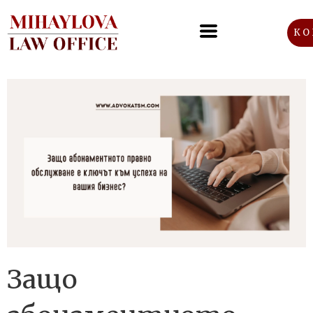
КО
Защо