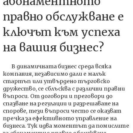
абонаментното
правно обслужване е
ключът към успеха
на вашия бизнес?
В динамичната бизнес среда всяка
компания, независимо дали е малък
стартъп или утвърдено търговско
дружество, се сблъсква с различни правни
въпроси. От договори и преговори до
спазване на регулации и разрешаване на
спорове, тези въпроси често се оказват
пречка за ефективното управление на
бизнеса. Тук идва моментът да помислите