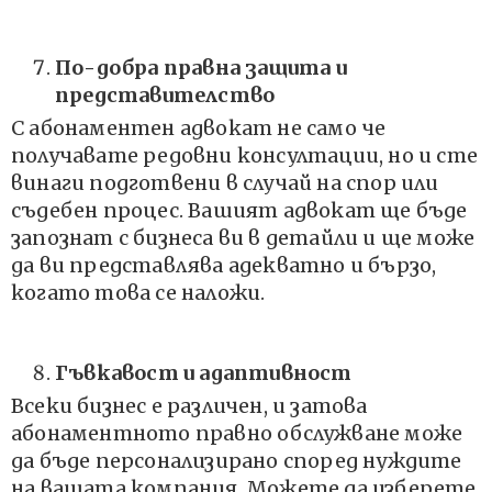
По-добра правна защита и
представителство
С абонаментен адвокат не само че
получавате редовни консултации, но и сте
винаги подготвени в случай на спор или
съдебен процес. Вашият адвокат ще бъде
запознат с бизнеса ви в детайли и ще може
да ви представлява адекватно и бързо,
когато това се наложи.
Гъвкавост и адаптивност
Всеки бизнес е различен, и затова
абонаментното правно обслужване може
да бъде персонализирано според нуждите
на вашата компания. Можете да изберете