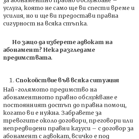
за абонаментно правно обслужване –
услуга, която не само ще ви спести време и
усилия, но и ще ви предостави правна
сигурност на всяка стъпка.
Но защо да изберете адвокат на
абонамент? Нека разгледаме
предимствата.
Спокойствие във всяка ситуация
Най-голямото предимство на
абонаментното правно обслужване е
постоянният достъп до правна помощ,
когато ви е нужна. Забравете за
тревогите около договори, преговори или
непредвидени правни казуси – с договор за
абонамент с адвокат, всичко е под