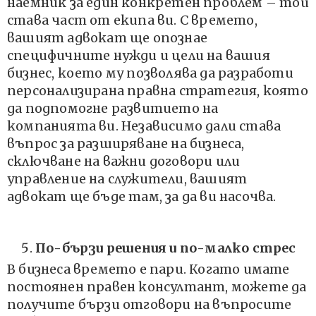
наемник за един конкретен проблем – той
става част от екипа ви. С времето,
вашият адвокат ще опознае
специфичните нужди и цели на вашия
бизнес, което му позволява да разработи
персонализирана правна стратегия, която
да подпомогне развитието на
компанията ви. Независимо дали става
въпрос за разширяване на бизнеса,
сключване на важни договори или
управление на служители, вашият
адвокат ще бъде там, за да ви насочва.
По-бързи решения и по-малко стрес
В бизнеса времето е пари. Когато имате
постоянен правен консултант, можете да
получите бързи отговори на въпросите