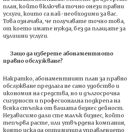
план, който включва точно онези правни
услуги, които са най-необходими за вас.
Това означава, че получавате точно това,
от което имате нужда, без да плащате за
излишни услуги.
Защо да изберете абонаментното
правно обслужване?
Накратко, абонаментният план за правно
обслужване предлага не само удобство и
икономия на средства, но и дългосрочна
сигурност и професионална подкрепа на
всяка стъпка от вашата бизнес дейност.
Независимо дали сте малък бизнес, който
тепърва расте, или утвърдена компания,
която иска да оптимизира управлението