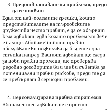
Предотвратяване на проблеми, преди
да се появят
Една от най-големите грешки, които
представителите на търговските
дружества често правят, е да се обърнат
към адвокат, едва когато проблемът вече
е налице. Абонаментното правно
обслужване ви позволява да бъдете една
стъпка напред. Вашият адвокат ще следи
за нови правни промени, ще проверява
редовно договорите ви и ще ви съветва за
потенциални правни рискове, преди те да
се превърнат в сериозни проблеми.
Персонализирана правна стратегия
Абонаментен адвокат не е просто