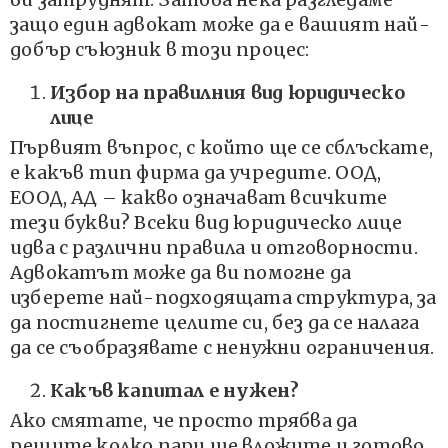
защо един адвокат може да е вашият най-
добър съюзник в този процес:
Избор на правилния вид юридическо
лице
Първият въпрос, с който ще се сблъскате,
е какъв тип фирма да учредите. ООД,
ЕООД, АД – какво означават всичките
тези букви? Всеки вид юридическо лице
идва с различни правила и отговорности.
Адвокатът може да ви помогне да
изберете най-подходящата структура, за
да постигнете целите си, без да се налага
да се съобразявате с ненужни ограничения.
Какъв капитал е нужен?
Ако смятате, че просто трябва да
решите колко пари ще вложите и готово