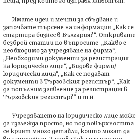
неща, пред които го изправя животът.
Имате идеи и мечти за сбъдване и
започвате търсене на информация „Как се
стартира бизнес в България?“. Откривате
безброй статии по въпросите: „Какво е
необходимо за учредяване на фирма“,
„Необходими документи за регистрация
на юридическо лице“, „Видове фирми/
юридически лица“, „Как се подават
документи в Търговския регистър“, „Как
да попълним заявление за регистрация в
Търговския регистър?“ и т.н.
Учредяването на юридическо лице може
да изглежда просто, но под повърхността
се крият много детайли, които могат да
ви затруднят. Затова нека разгледаме