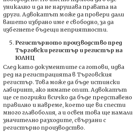
уникално и да не нарушава правата на
други. Адвокатът може да провери дали
вашето избрано име е свободно, за да
избегнете бъдещи неприятности.
Регистърното производство пред
Търговски регистър и регистър на
ЮЛНЦ
След като документите са готови, идва
ред на регистрацията в Търговския
регистър. Това може да бъде истински
лабиринт, ако нямате опит. Адвокатът
ще се погрижи всичко да бъде представено
правилно и навреме, което ще ви спести
много главоболия, а и освен това ще намали
значително разходите, свързани с
регистърно производство.