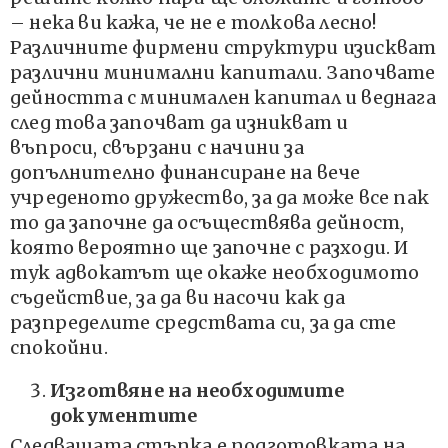
– нека ви кажа, че не е толкова лесно!
Различните фирмени структури изискват
различни минимални капитали. Започвате
дейността с минимален капитал и веднага
след това започват да изникват и
въпроси, свързани с начини за
допълнително финансиране на вече
учреденото дружество, за да може все пак
то да започне да осъществява дейност,
която вероятно ще започне с разходи. И
тук адвокатът ще окаже необходимото
съдействие, за да ви насочи как да
разпределите средствата си, за да сте
спокойни.
Изготвяне на необходимите
документите
Следващата стъпка е подготовката на