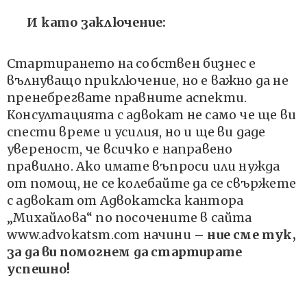
И като заключение:
Стартирането на собствен бизнес е
вълнуващо приключение, но е важно да не
пренебрегвате правните аспекти.
Консултацията с адвокат не само че ще ви
спести време и усилия, но и ще ви даде
увереност, че всичко е направено
правилно. Ако имате въпроси или нужда
от помощ, не се колебайте да се свържете
с адвокат от Адвокатска кантора
„Михайлова“ по посочените в сайта
www.advokatsm.com начини –
ние сме тук,
за да ви помогнем да стартирате
успешно!