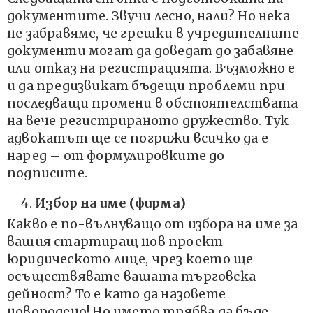
документите. Звучи лесно, нали? Но нека
не забравяме, че грешки в учредителните
документи могат да доведат до забавяне
или отказ на регистрацията. Възможно е
и да предизвикат бъдещи проблеми при
последващи промени в обстоятелствата
на вече регистрираното дружество. Тук
адвокатът ще се погрижи всичко да е
наред – от формулировките до
подписите.
Избор на име (фирма)
Какво е по-вълнуващо от избора на име за
вашия стартиращ нов проект –
юридическото лице, чрез което ще
осъществявате вашата търговска
дейност? То е като да назовете
новородено! Но името трябва да бъде