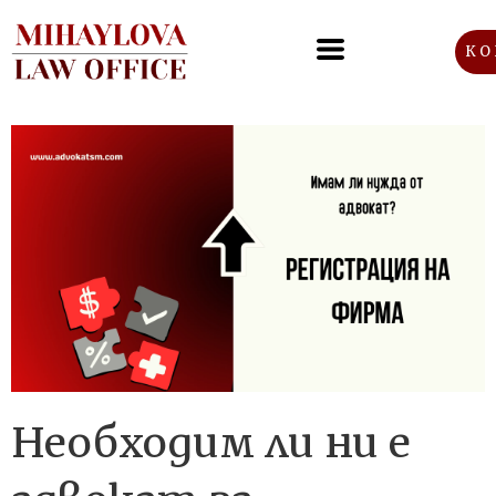
КО
Необходим ли ни е